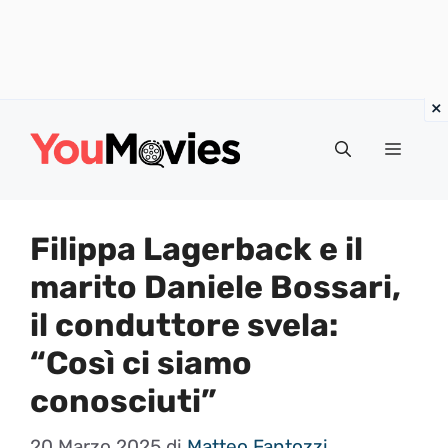
Vai
al
Menu
contenuto
Filippa Lagerback e il
marito Daniele Bossari,
il conduttore svela:
“Così ci siamo
conosciuti”
20 Marzo 2025
di
Matteo Fantozzi