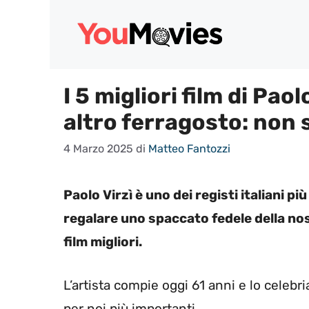
Vai
al
contenuto
I 5 migliori film di Pao
altro ferragosto: non 
4 Marzo 2025
di
Matteo Fantozzi
Paolo Virzì è uno dei registi italiani più
regalare uno spaccato fedele della nos
film migliori.
L’artista compie oggi 61 anni e lo celeb
per noi più importanti.