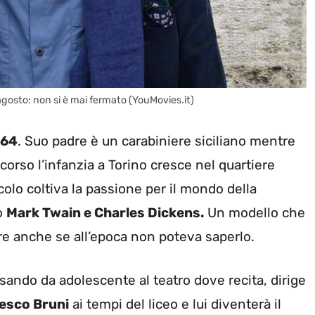
rragosto: non si è mai fermato (YouMovies.it)
964
. Suo padre è un carabiniere siciliano mentre
rso l’infanzia a Torino cresce nel quartiere
colo coltiva la passione per il mondo della
no
Mark Twain e Charles Dickens.
Un modello che
ure anche se all’epoca non poteva saperlo.
ssando da adolescente al teatro dove recita, dirige
esco Bruni
ai tempi del liceo e lui diventerà il