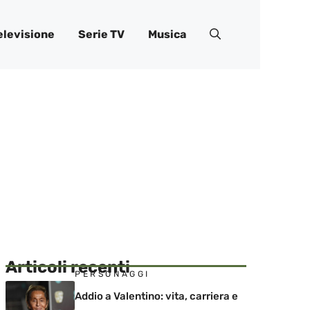
elevisione
Serie TV
Musica
Articoli recenti
PERSONAGGI
Addio a Valentino: vita, carriera e