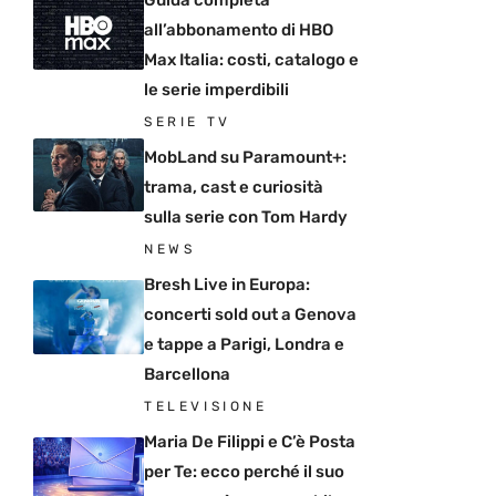
Guida completa
all’abbonamento di HBO
Max Italia: costi, catalogo e
le serie imperdibili
SERIE TV
MobLand su Paramount+:
trama, cast e curiosità
sulla serie con Tom Hardy
NEWS
Bresh Live in Europa:
concerti sold out a Genova
e tappe a Parigi, Londra e
Barcellona
TELEVISIONE
Maria De Filippi e C’è Posta
per Te: ecco perché il suo