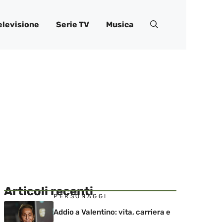
elevisione
Serie TV
Musica
Articoli recenti
PERSONAGGI
Addio a Valentino: vita, carriera e