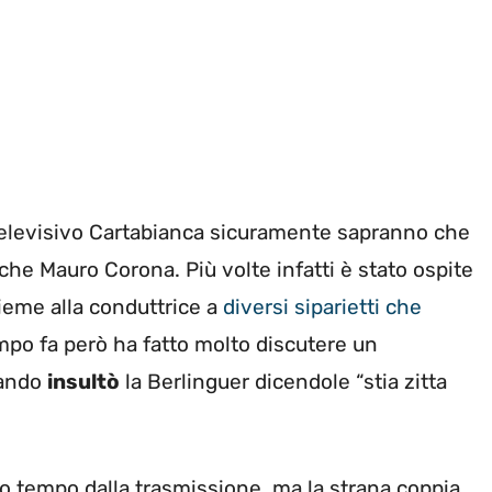
televisivo Cartabianca sicuramente sapranno che
che Mauro Corona. Più volte infatti è stato ospite
ieme alla conduttrice a
diversi siparietti che
po fa però ha fatto molto discutere un
uando
insultò
la Berlinguer dicendole “stia zitta
rso tempo dalla trasmissione, ma la strana coppia