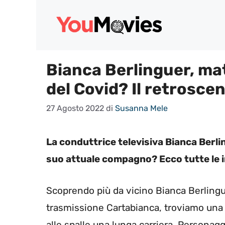
Vai
al
contenuto
Bianca Berlinguer, ma
del Covid? Il retrosce
27 Agosto 2022
di
Susanna Mele
La conduttrice televisiva Bianca Berli
suo attuale compagno? Ecco tutte le i
Scoprendo più da vicino Bianca Berlingue
trasmissione Cartabianca, troviamo una 
alle spalle una lunga carriera. Persona