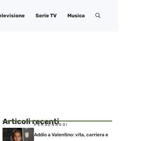
elevisione
Serie TV
Musica
Articoli recenti
PERSONAGGI
Addio a Valentino: vita, carriera e