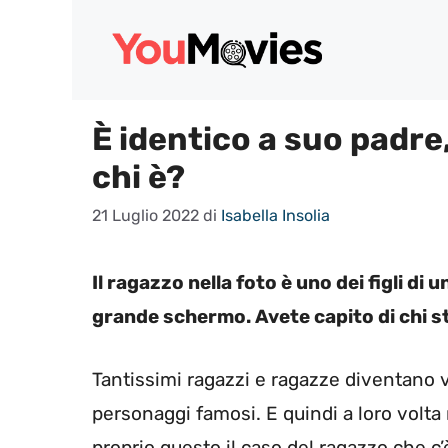
Vai
al
contenuto
È identico a suo padre,
chi è?
21 Luglio 2022
di
Isabella Insolia
Il ragazzo nella foto è uno dei figli di 
grande schermo. Avete capito di chi st
Tantissimi ragazzi e ragazze diventano vo
personaggi famosi. E quindi a loro volta 
proprio questo il caso del ragazzo che c