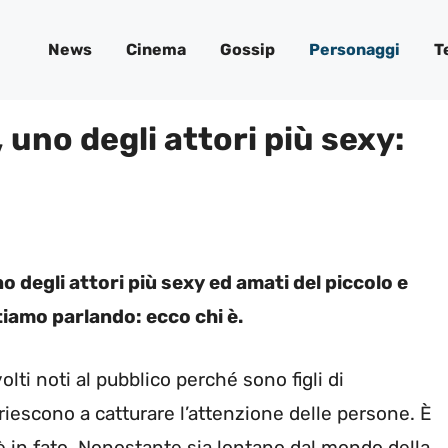
News
Cinema
Gossip
Personaggi
T
 uno degli attori più sexy:
uno degli attori più sexy ed amati del piccolo e
iamo parlando: ecco chi è.
lti noti al pubblico perché sono figli di
riescono a catturare l’attenzione delle persone. È
’è in fato. Nonostante sia lontano dal mondo della