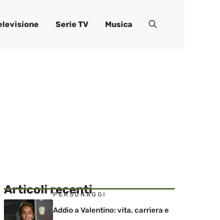
elevisione
Serie TV
Musica
Articoli recenti
PERSONAGGI
Addio a Valentino: vita, carriera e