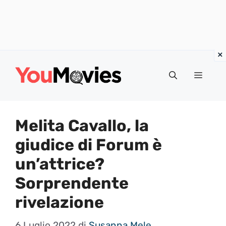
Vai
al
Menu
contenuto
Melita Cavallo, la
giudice di Forum è
un’attrice?
Sorprendente
rivelazione
6 Luglio 2022
di
Susanna Mele