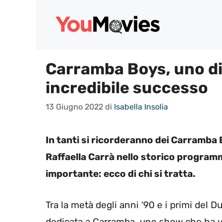
Vai
al
contenuto
Carramba Boys, uno di l
incredibile successo
13 Giugno 2022
di
Isabella Insolia
In tanti si ricorderanno dei Carramb
Raffaella Carrà nello storico program
importante: ecco di chi si tratta.
Tra la metà degli anni ‘90 e i primi del D
dedicata a Carramba, uno show che ha vi