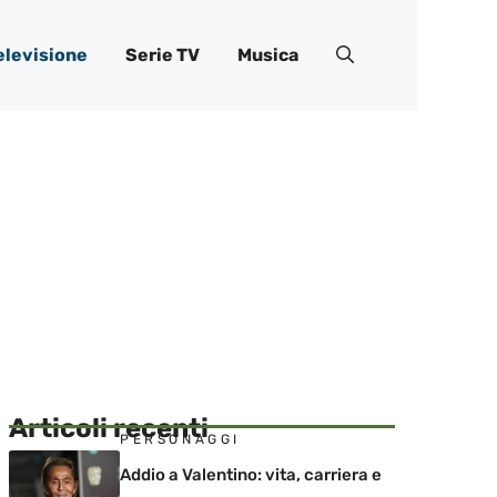
elevisione
Serie TV
Musica
Articoli recenti
PERSONAGGI
Addio a Valentino: vita, carriera e