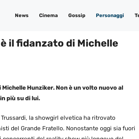
News
Cinema
Gossip
Personaggi
T
è il fidanzato di Michelle
i Michelle Hunziker. Non è un volto nuovo al
 più su di lui.
russardi, la showgirl elvetica ha ritrovato
nisti del Grande Fratello. Nonostante oggi sia fuori
ei concorrenti del reality show più longevo del