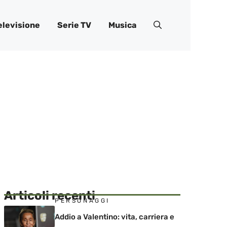
elevisione
Serie TV
Musica
Articoli recenti
PERSONAGGI
Addio a Valentino: vita, carriera e