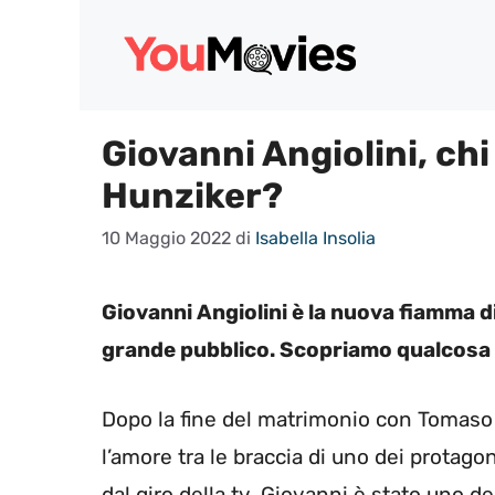
Vai
al
contenuto
Giovanni Angiolini, chi 
Hunziker?
10 Maggio 2022
di
Isabella Insolia
Giovanni Angiolini è la nuova fiamma d
grande pubblico. Scopriamo qualcosa in
Dopo la fine del matrimonio con Tomaso T
l’amore tra le braccia di uno dei protago
dal giro della tv, Giovanni è stato uno d