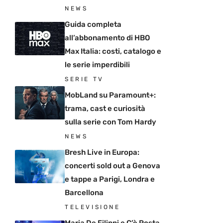
NEWS
Guida completa
all’abbonamento di HBO
Max Italia: costi, catalogo e
le serie imperdibili
SERIE TV
MobLand su Paramount+:
trama, cast e curiosità
sulla serie con Tom Hardy
NEWS
Bresh Live in Europa:
concerti sold out a Genova
e tappe a Parigi, Londra e
Barcellona
TELEVISIONE
Maria De Filippi e C’è Posta