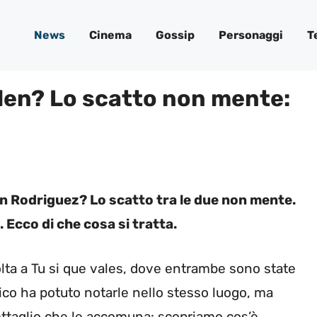
News
Cinema
Gossip
Personaggi
T
elen? Lo scatto non mente:
len Rodriguez? Lo scatto tra le due non mente.
. Ecco di che cosa si tratta.
olta a Tu si que vales, dove entrambe sono state
blico ha potuto notarle nello stesso luogo, ma
ttaglio che le accomuna: scopriamo cos’è.