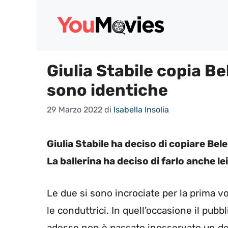
Vai
al
contenuto
Giulia Stabile copia B
sono identiche
29 Marzo 2022
di
Isabella Insolia
Giulia Stabile ha deciso di copiare Be
La ballerina ha deciso di farlo anche lei
Le due si sono incrociate per la prima v
le conduttrici. In quell’occasione il pub
adesso non è passato inosservato un de