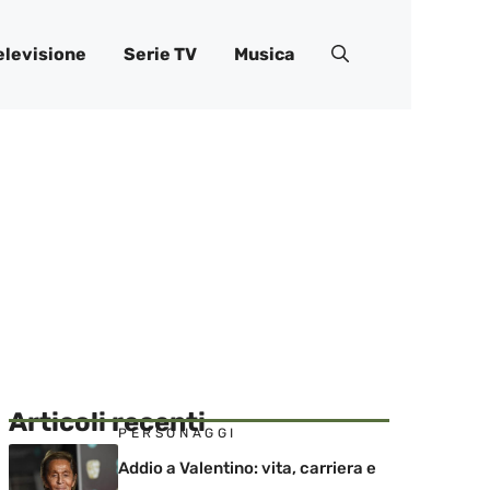
elevisione
Serie TV
Musica
Articoli recenti
PERSONAGGI
Addio a Valentino: vita, carriera e