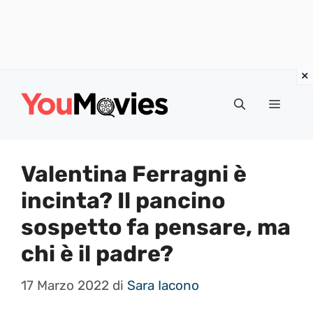
Vai
al
Menu
contenuto
Valentina Ferragni è
incinta? Il pancino
sospetto fa pensare, ma
chi è il padre?
17 Marzo 2022
di
Sara Iacono