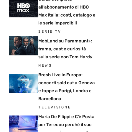
all’abbonamento di HBO
Max Italia: costi, catalogo e
le serie imperdibili
SERIE TV
MobLand su Paramount+:
trama, cast e curiosità
sulla serie con Tom Hardy
NEWS
Bresh Live in Europa:
concerti sold out a Genova
e tappe a Parigi, Londra e
Barcellona
TELEVISIONE
Maria De Filippi e C’è Posta
per Te: ecco perché il suo