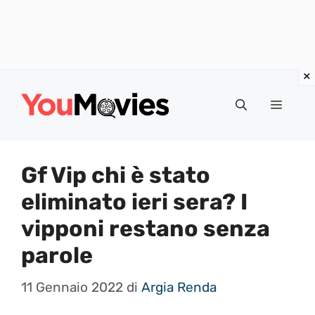
Vai
al
Menu
contenuto
Gf Vip chi è stato
eliminato ieri sera? I
vipponi restano senza
parole
11 Gennaio 2022
di
Argia Renda