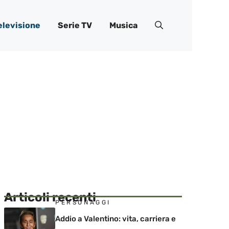
elevisione
Serie TV
Musica
Articoli recenti
PERSONAGGI
Addio a Valentino: vita, carriera e