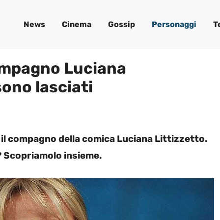
News
Cinema
Gossip
Personaggi
T
ompagno Luciana
sono lasciati
 il compagno della comica Luciana Littizzetto.
i? Scopriamolo insieme.