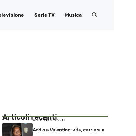
elevisione
Serie TV
Musica
Articoli recenti
PERSONAGGI
Addio a Valentino: vita, carriera e