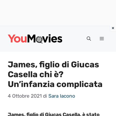
Vai
al
Menu
contenuto
James, figlio di Giucas
Casella chi è?
Un’infanzia complicata
4 Ottobre 2021
di
Sara Iacono
James, figlio di Giucas Casella, è stato