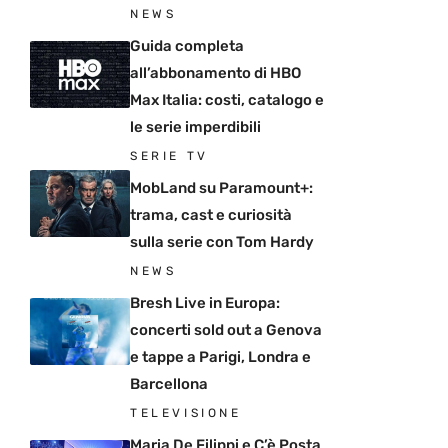
NEWS
Guida completa
all’abbonamento di HBO
Max Italia: costi, catalogo e
le serie imperdibili
SERIE TV
MobLand su Paramount+:
trama, cast e curiosità
sulla serie con Tom Hardy
NEWS
Bresh Live in Europa:
concerti sold out a Genova
e tappe a Parigi, Londra e
Barcellona
TELEVISIONE
Maria De Filippi e C’è Posta