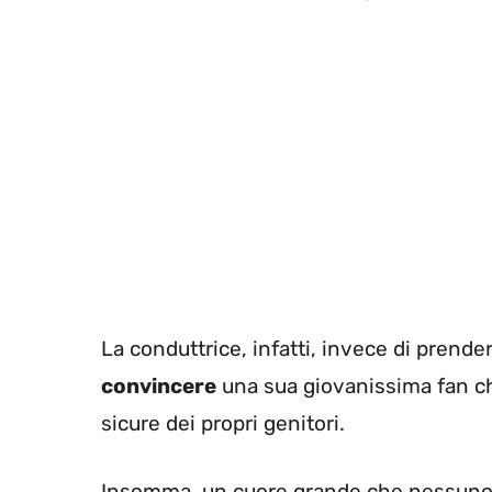
La conduttrice, infatti, invece di prende
convincere
una sua giovanissima fan che
sicure dei propri genitori.
Insomma, un cuore grande che nessuno p