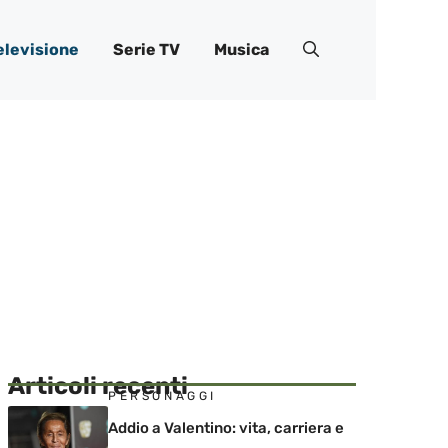
elevisione
Serie TV
Musica
Articoli recenti
PERSONAGGI
Addio a Valentino: vita, carriera e