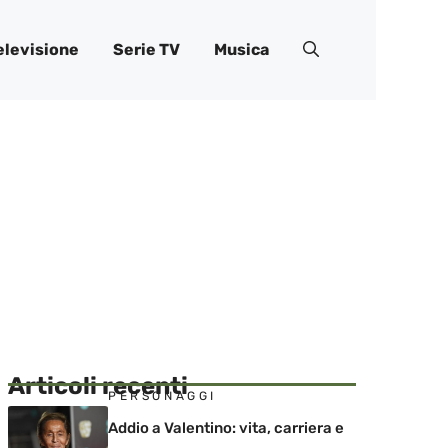
elevisione
Serie TV
Musica
Articoli recenti
PERSONAGGI
Addio a Valentino: vita, carriera e