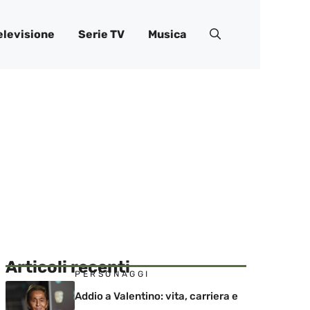
elevisione
Serie TV
Musica
Articoli recenti
PERSONAGGI
Addio a Valentino: vita, carriera e