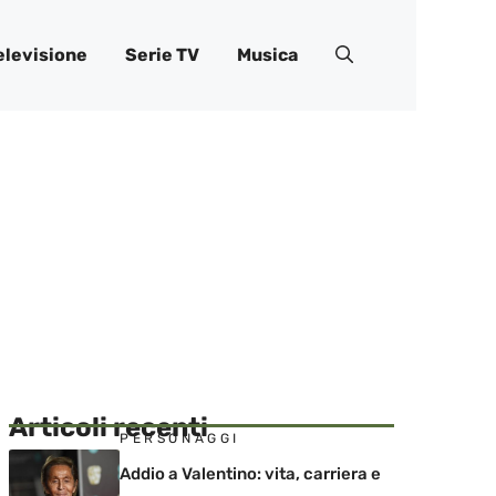
elevisione
Serie TV
Musica
Articoli recenti
PERSONAGGI
Addio a Valentino: vita, carriera e