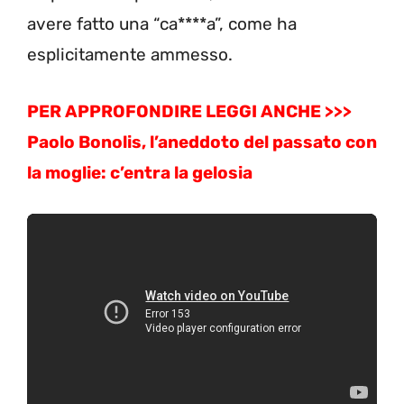
avere fatto una “ca****a”, come ha
esplicitamente ammesso.
PER APPROFONDIRE LEGGI ANCHE >>>
Paolo Bonolis, l’aneddoto del passato con
la moglie: c’entra la gelosia