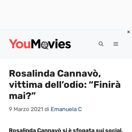
Vai
al
Menu
contenuto
Rosalinda Cannavò,
vittima dell’odio: “Finirà
mai?”
9 Marzo 2021
di
Emanuela C
Rosalinda Cannavò si è sfogata sui social,