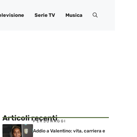
elevisione
Serie TV
Musica
Articoli recenti
PERSONAGGI
Addio a Valentino: vita, carriera e