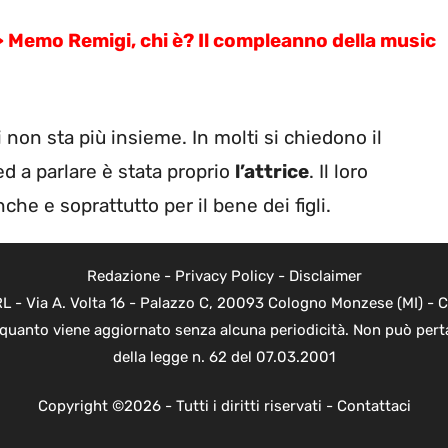
>
Memo Remigi, chi è? Il compleanno della music
i non sta più insieme. In molti si chiedono il
 ed a parlare è stata proprio
l’attrice
. Il loro
he e soprattutto per il bene dei figli.
Redazione
-
Privacy Policy
-
Disclaimer
 - Via A. Volta 16 - Palazzo C, 20093 Cologno Monzese (MI) - Co
n quanto viene aggiornato senza alcuna periodicità. Non può perta
della legge n. 62 del 07.03.2001
Copyright ©2026 - Tutti i diritti riservati -
Contattaci