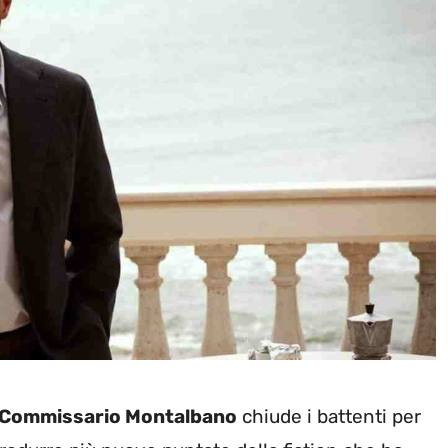
l Commissario Montalbano
chiude i battenti per