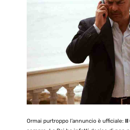
Ormai purtroppo l’annuncio è ufficiale:
I