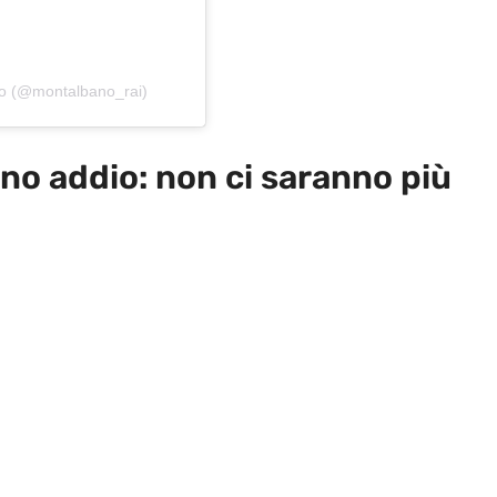
no (@montalbano_rai)
no addio: non ci saranno più