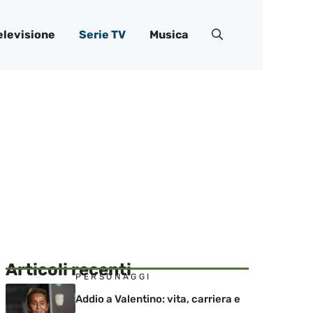
elevisione
Serie TV
Musica
Articoli recenti
PERSONAGGI
Addio a Valentino: vita, carriera e