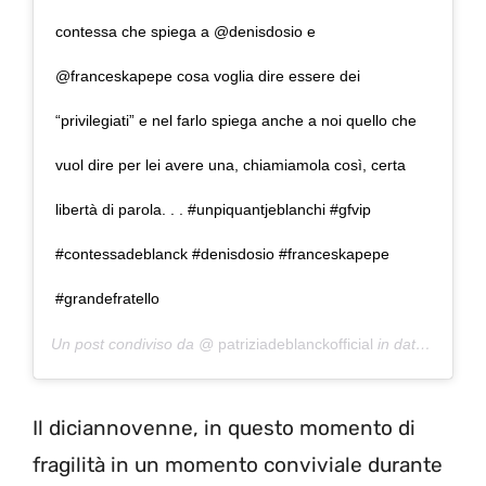
contessa che spiega a @denisdosio e
@franceskapepe cosa voglia dire essere dei
“privilegiati” e nel farlo spiega anche a noi quello che
vuol dire per lei avere una, chiamiamola così, certa
libertà di parola. . . #unpiquantjeblanchi #gfvip
#contessadeblanck #denisdosio #franceskapepe
#grandefratello
Un post condiviso da @
patriziadeblanckofficial
in data:
19 Set 
Il diciannovenne, in questo momento di
fragilità in un momento conviviale durante