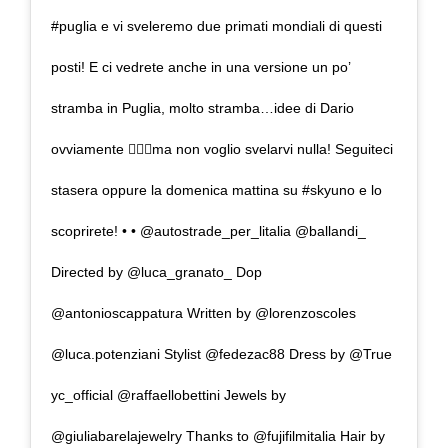
#puglia e vi sveleremo due primati mondiali di questi
posti! E ci vedrete anche in una versione un po’
stramba in Puglia, molto stramba…idee di Dario
ovviamente 🤦🏼‍♀️ma non voglio svelarvi nulla! Seguiteci
stasera oppure la domenica mattina su #skyuno e lo
scoprirete! • • @autostrade_per_litalia @ballandi_
Directed by @luca_granato_ Dop
@antonioscappatura Written by @lorenzoscoles
@luca.potenziani Stylist @fedezac88 Dress by @True
yc_official @raffaellobettini Jewels by
@giuliabarelajewelry Thanks to @fujifilmitalia Hair by