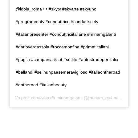
@idola_roma • • #skytv #skyarte #skyuno
#programmatv #conduttrice #conduttricetv
#italianpresenter #conduttriciitaliane #miriamgalanti
#dariovergassola #roccamonfina #primatiitaliani
#puglia #campania #set #setlife #autostradeperlitalia
#ballandi #seiinunpaesemeraviglioso #italiaontheroad
#ontheroad #italianbeauty
Un post condiviso da
miriamgalanti
(@miriam_galanti) in data: