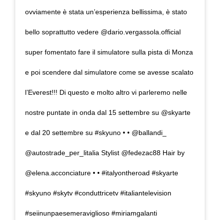
ovviamente è stata un’esperienza bellissima, è stato
bello soprattutto vedere @dario.vergassola.official
super fomentato fare il simulatore sulla pista di Monza
e poi scendere dal simulatore come se avesse scalato
l’Everest!!! Di questo e molto altro vi parleremo nelle
nostre puntate in onda dal 15 settembre su @skyarte
e dal 20 settembre su #skyuno • • @ballandi_
@autostrade_per_litalia Stylist @fedezac88 Hair by
@elena.acconciature • • #italyontheroad #skyarte
#skyuno #skytv #conduttricetv #italiantelevision
#seiinunpaesemeraviglioso #miriamgalanti