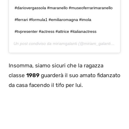
#dariovergassola #maranello #museoferrarimaranello
#ferrari #formula1 #emiliaromagna #imola
#tvpresenter #actress #attrice #italianactress
Un post condiviso da
miriamgalanti
(@miriam_galanti) in data:
Insomma, siamo sicuri che la ragazza
classe
1989
guarderà il suo amato fidanzato
da casa facendo il tifo per lui.