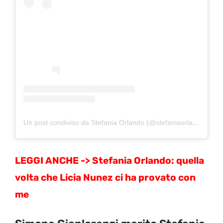
Un post condiviso da Stefania Orlando (@stefaniaorlando1)
in 
LEGGI ANCHE ->
Stefania Orlando: quella
volta che Licia Nunez ci ha provato con
me