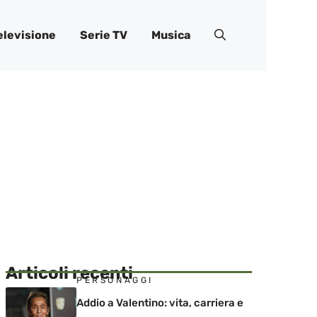
elevisione
Serie TV
Musica
Articoli recenti
PERSONAGGI
Addio a Valentino: vita, carriera e