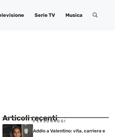
elevisione
Serie TV
Musica
Articoli recenti
PERSONAGGI
Addio a Valentino: vita, carriera e