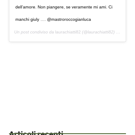
dell’amore. Non piangere, se veramente mi ami. Ci
manchi giuly …. @mastroroccogianluca
Un post condiviso da
laurachiatti82
(@laurachiatti82) in data:
2
Articoli recenti