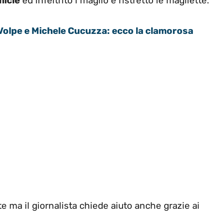
micie
ed infeltrito i maglio e ristretto le magliette.
Volpe e Michele Cucuzza: ecco la clamorosa
rte ma il giornalista chiede aiuto anche grazie ai