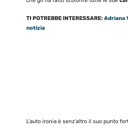
che gli ha fatto scolorire tutte le sue
ca
TI POTREBBE INTERESSARE:
Adriana 
notizia
L’auto ironia è senz’altro il suo punto fo