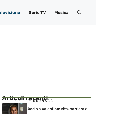
elevisione
Serie TV
Musica
Articoli recenti
PERSONAGGI
Addio a Valentino: vita, carriera e