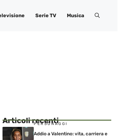
elevisione
Serie TV
Musica
Articoli recenti
PERSONAGGI
Addio a Valentino: vita, carriera e