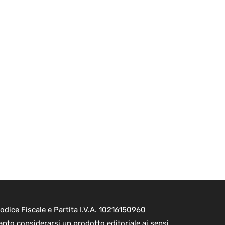
dice Fiscale e Partita I.V.A. 10216150960
nto considerarsi un prodotto editoriale ai sensi