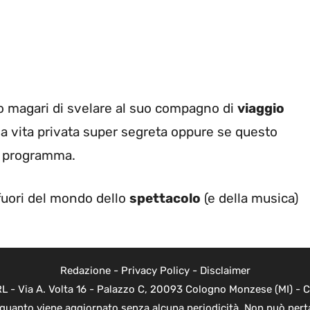
 magari di svelare al suo compagno di
viaggio
pria vita privata super segreta oppure se questo
el programma.
i fuori del mondo dello
spettacolo
(e della musica)
Redazione
-
Privacy Policy
-
Disclaimer
 - Via A. Volta 16 - Palazzo C, 20093 Cologno Monzese (MI) - Co
n quanto viene aggiornato senza alcuna periodicità. Non può perta