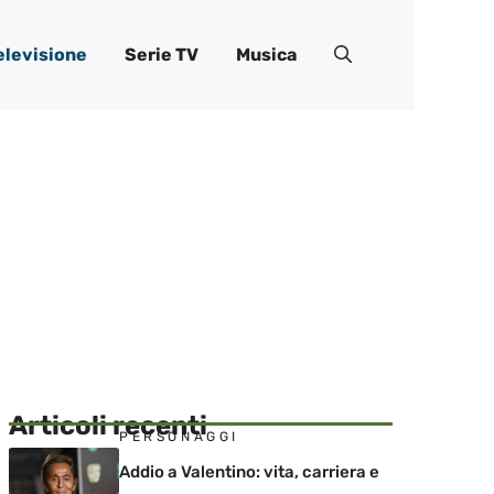
elevisione
Serie TV
Musica
Articoli recenti
PERSONAGGI
Addio a Valentino: vita, carriera e