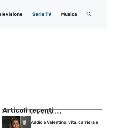
elevisione
Serie TV
Musica
Articoli recenti
PERSONAGGI
Addio a Valentino: vita, carriera e