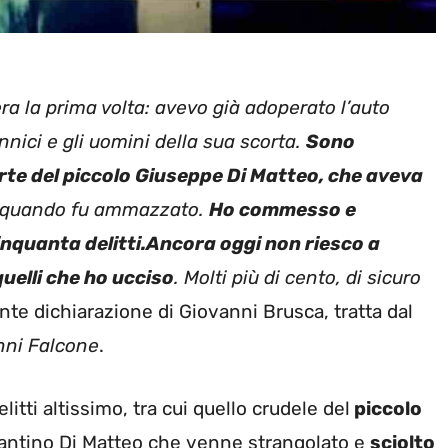
a la prima volta: avevo già adoperato l’auto
nici e gli uomini della sua scorta.
Sono
rte del piccolo Giuseppe Di Matteo, che aveva
i quando fu ammazzato.
Ho commesso e
nquanta delitti.
Ancora oggi non riesco a
quelli che ho ucciso
. Molti più di cento, di sicuro
te dichiarazione di Giovanni Brusca, tratta dal
nni Falcone
.
itti altissimo, tra cui quello crudele del
piccolo
o Santino Di Matteo che venne strangolato e
sciolto