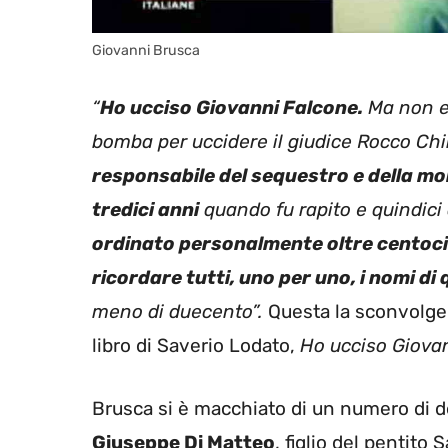
Giovanni Brusca
“
Ho ucciso Giovanni Falcone.
Ma non er
bomba per uccidere il giudice Rocco Chin
responsabile del sequestro e della mo
tredici anni
quando fu rapito e quindic
ordinato personalmente oltre centoci
ricordare tutti, uno per uno, i nomi di 
meno di duecento”.
Questa la sconvolgen
libro di Saverio Lodato,
Ho ucciso Giova
Brusca si è macchiato di un numero di del
Giuseppe Di Matteo
, figlio del pentit