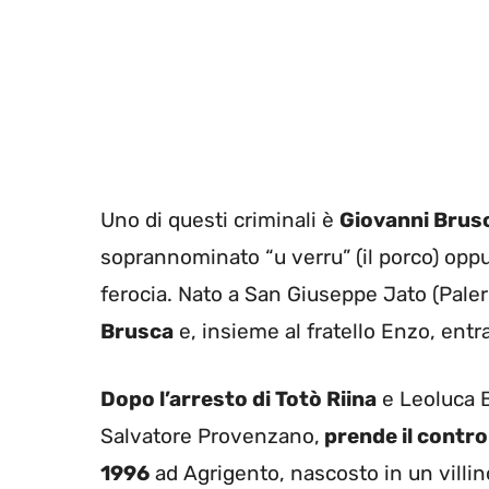
Uno di questi criminali è
Giovanni Brus
soprannominato “u verru” (il porco) opp
ferocia. Nato a San Giuseppe Jato (Pale
Brusca
e, insieme al fratello Enzo, entra
Dopo l’arresto di Totò Riina
e Leoluca B
Salvatore Provenzano,
prende il contro
1996
ad Agrigento, nascosto in un villi