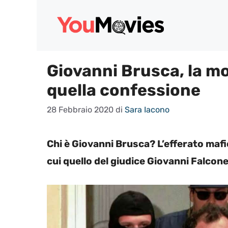
Vai
al
contenuto
Giovanni Brusca, la mo
quella confessione
28 Febbraio 2020
di
Sara Iacono
Chi è Giovanni Brusca? L’efferato mafio
cui quello del giudice Giovanni Falcone