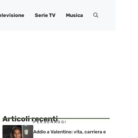
elevisione
Serie TV
Musica
Articoli recenti
PERSONAGGI
Addio a Valentino: vita, carriera e