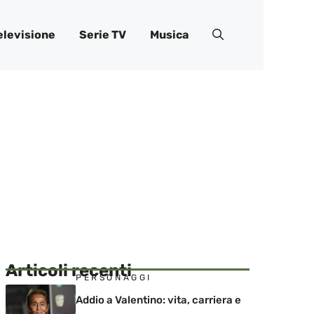
elevisione
Serie TV
Musica
Articoli recenti
PERSONAGGI
Addio a Valentino: vita, carriera e