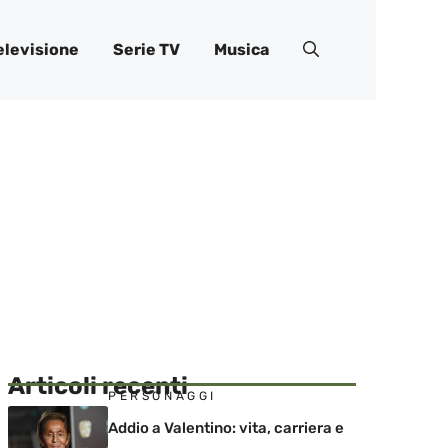
elevisione
Serie TV
Musica
Articoli recenti
PERSONAGGI
Addio a Valentino: vita, carriera e