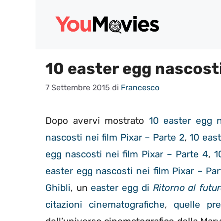
Vai
al
contenuto
10 easter egg nascosti 
7 Settembre 2015
di
Francesco
Dopo avervi mostrato
10 easter egg n
nascosti nei film Pixar – Parte 2
,
10 east
egg nascosti nei film Pixar – Parte 4
,
1
easter egg nascosti nei film Pixar – Par
Ghibli
, un
easter egg di
Ritorno al futu
citazioni cinematografiche
,
quelle pr