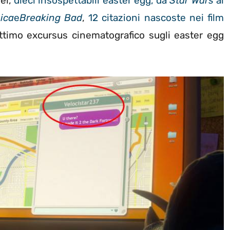
vel,
dieci insospettabili easter egg, da
Star Wars
ai
ica
e
Breaking Bad
,
12 citazioni nascoste nei film
ettimo excursus cinematografico sugli easter egg