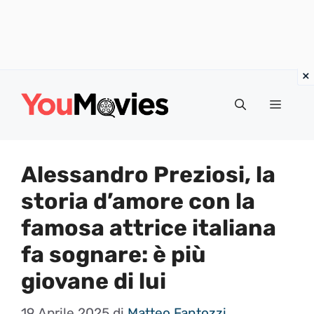
Vai
al
Menu
contenuto
Alessandro Preziosi, la
storia d’amore con la
famosa attrice italiana
fa sognare: è più
giovane di lui
19 Aprile 2025
di
Matteo Fantozzi