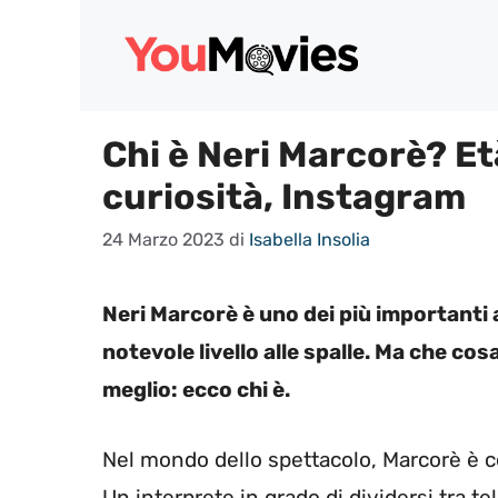
Vai
al
contenuto
Chi è Neri Marcorè? Età,
curiosità, Instagram
24 Marzo 2023
di
Isabella Insolia
Neri Marcorè è uno dei più importanti a
notevole livello alle spalle. Ma che c
meglio: ecco chi è.
Nel mondo dello spettacolo, Marcorè è co
Un interprete in grado di dividersi tra t