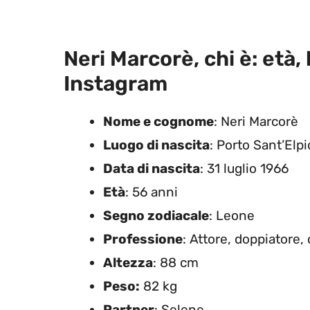
Neri Marcorè, chi è: età, 
Instagram
Nome e cognome
: Neri Marcorè
Luogo di nascita
: Porto Sant’Elp
Data di nascita
: 31 luglio 1966
Età
:
56 anni
Segno zodiacale
: Leone
Professione
: Attore, doppiatore,
Altezza
: 88 cm
Peso:
82 kg
Partner
: Selene