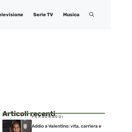
elevisione
Serie TV
Musica
Articoli recenti
PERSONAGGI
Addio a Valentino: vita, carriera e