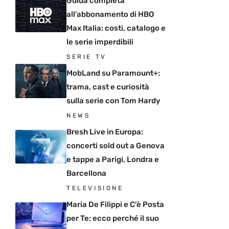
Guida completa
all’abbonamento di HBO
Max Italia: costi, catalogo e
le serie imperdibili
SERIE TV
MobLand su Paramount+:
trama, cast e curiosità
sulla serie con Tom Hardy
NEWS
Bresh Live in Europa:
concerti sold out a Genova
e tappe a Parigi, Londra e
Barcellona
TELEVISIONE
Maria De Filippi e C’è Posta
per Te: ecco perché il suo