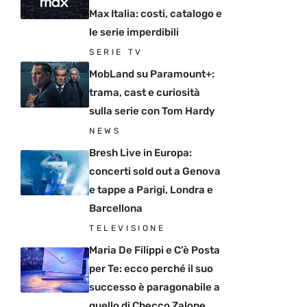
Max Italia: costi, catalogo e
le serie imperdibili
SERIE TV
MobLand su Paramount+:
trama, cast e curiosità
sulla serie con Tom Hardy
NEWS
Bresh Live in Europa:
concerti sold out a Genova
e tappe a Parigi, Londra e
Barcellona
TELEVISIONE
Maria De Filippi e C’è Posta
per Te: ecco perché il suo
successo è paragonabile a
quello di Checco Zalone