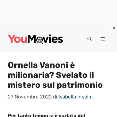
Vai
al
Menu
contenuto
Ornella Vanoni è
milionaria? Svelato il
mistero sul patrimonio
27 Novembre 2022
di
Isabella Insolia
Per tanto tempo si è parlato del