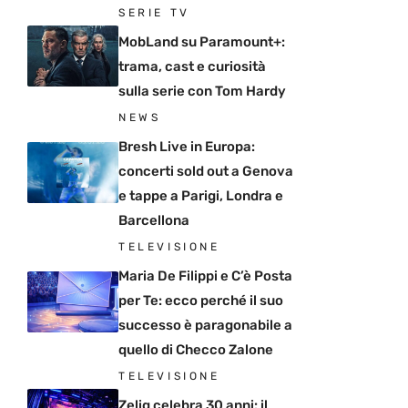
SERIE TV
MobLand su Paramount+:
trama, cast e curiosità
sulla serie con Tom Hardy
NEWS
Bresh Live in Europa:
concerti sold out a Genova
e tappe a Parigi, Londra e
Barcellona
TELEVISIONE
Maria De Filippi e C’è Posta
per Te: ecco perché il suo
successo è paragonabile a
quello di Checco Zalone
TELEVISIONE
Zelig celebra 30 anni: il