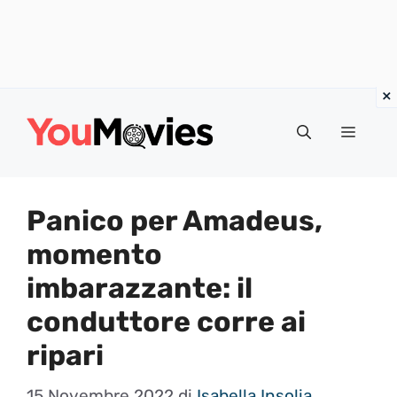
Vai
al
Menu
contenuto
Panico per Amadeus,
momento
imbarazzante: il
conduttore corre ai
ripari
15 Novembre 2022
di
Isabella Insolia