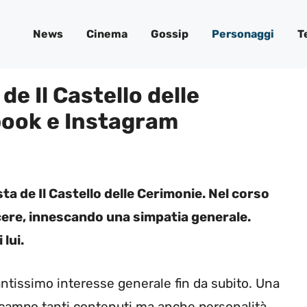
News
Cinema
Gossip
Personaggi
T
e Il Castello delle
book e Instagram
a de Il Castello delle Cerimonie. Nel corso
scere, innescando una simpatia generale.
lui.
antissimo interesse generale fin da subito. Una
campo tanti contenuti ma anche personalità