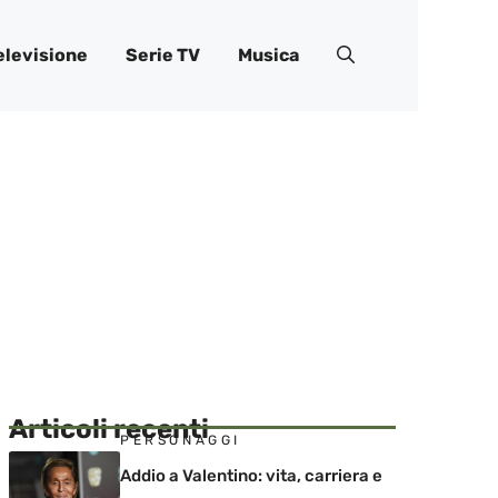
elevisione
Serie TV
Musica
Articoli recenti
PERSONAGGI
Addio a Valentino: vita, carriera e