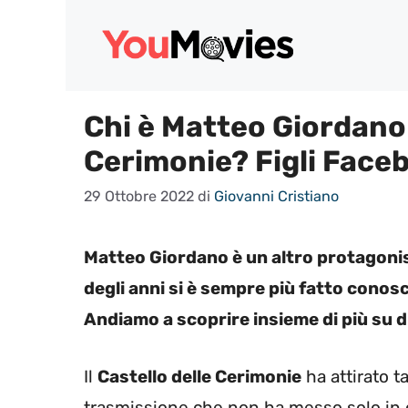
Vai
al
contenuto
Chi è Matteo Giordano d
Cerimonie? Figli Face
29 Ottobre 2022
di
Giovanni Cristiano
Matteo Giordano è un altro protagonist
degli anni si è sempre più fatto cono
Andiamo a scoprire insieme di più su di 
Il
Castello delle Cerimonie
ha attirato t
trasmissione che non ha messo solo in 