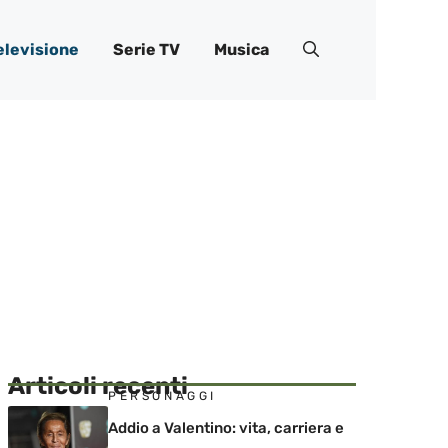
elevisione
Serie TV
Musica
Articoli recenti
PERSONAGGI
Addio a Valentino: vita, carriera e