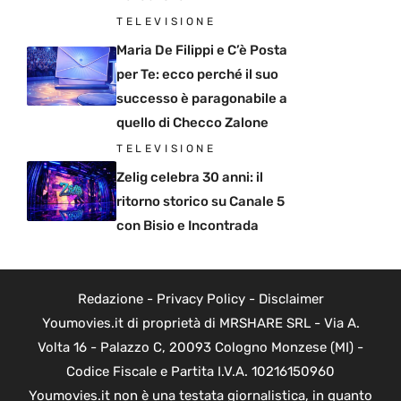
TELEVISIONE
Maria De Filippi e C’è Posta
per Te: ecco perché il suo
successo è paragonabile a
quello di Checco Zalone
TELEVISIONE
Zelig celebra 30 anni: il
ritorno storico su Canale 5
con Bisio e Incontrada
Redazione
-
Privacy Policy
-
Disclaimer
Youmovies.it di proprietà di MRSHARE SRL - Via A.
Volta 16 - Palazzo C, 20093 Cologno Monzese (MI) -
Codice Fiscale e Partita I.V.A. 10216150960
Youmovies.it non è una testata giornalistica, in quanto