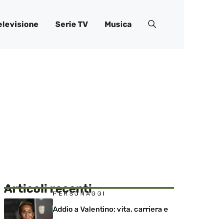
elevisione
Serie TV
Musica
Articoli recenti
PERSONAGGI
Addio a Valentino: vita, carriera e