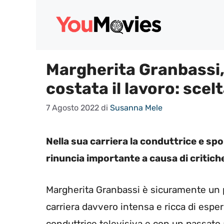
Vai
al
contenuto
Margherita Granbassi, 
costata il lavoro: scelta
7 Agosto 2022
di
Susanna Mele
Nella sua carriera la conduttrice e s
rinuncia importante a causa di critiche
Margherita Granbassi è sicuramente un p
carriera davvero intensa e ricca di esper
conduttrice televisiva e con un passato a