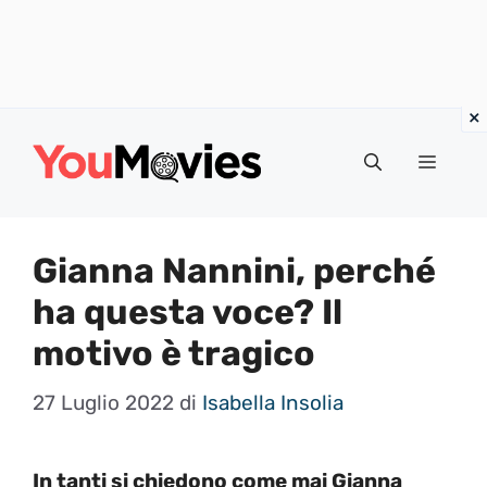
Vai
al
Menu
contenuto
Gianna Nannini, perché
ha questa voce? Il
motivo è tragico
27 Luglio 2022
di
Isabella Insolia
In tanti si chiedono come mai Gianna