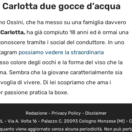
 e Carlotta due gocce d’acqua
liano Ossini, che ha messo su una famiglia davvero
,
Carlotta,
ha già compiuto 18 anni ed è ormai una
noscere tramite i social del conduttore. In uno
nstagram
possiamo vedere la straordinaria
sso colore degli occhi e la forma del viso che la
ima. Sembra che la giovane caratterialmente sia
 voglia di vivere. Di lei scopriamo che ama i
r passione pratica la boxe.
Redazione
-
Privacy Policy
-
Disclaimer
 - Via A. Volta 16 - Palazzo C, 20093 Cologno Monzese (MI) - Co
n quanto viene aggiornato senza alcuna periodicità. Non può perta