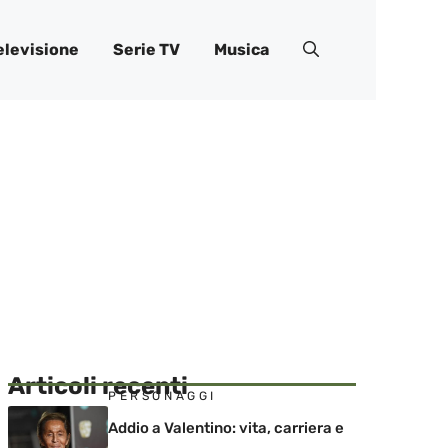
elevisione
Serie TV
Musica
Articoli recenti
PERSONAGGI
Addio a Valentino: vita, carriera e